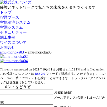
経験とネットワークで私たちの未来をカタチづくります
トップ
喫煙ブース
空気清浄システム
空調システム
セキュリティー
施工事例
ワイズについて
お問合せ
amu-morioka03
» amu-morioka03
This entry was posted on 2021年10月11日 月曜日 at 1:52 PM and is filed under .
この投稿へのコメントは
RSS 2.0
フィードで購読することができます。 この
ページの一番下でコメントを残すことができます。トラックバック / ピンバ
ックは現在受け付けていません。
コメントをどうぞ
お名前 (必須)
メールアドレス (公開されません) (必
須)