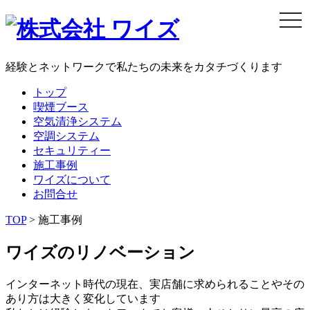
togg
navi
経験とネットワークで私たちの未来をカタチづくります
トップ
喫煙ブース
空気清浄システム
空調システム
セキュリティー
施工事例
ワイズについて
お問合せ
TOP
> 施工事例
ワイズのリノベーション
インターネット時代の現在、実店舗に求められることやその
あり方は大きく変化しています