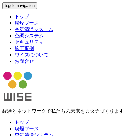
toggle navigation
トップ
喫煙ブース
空気清浄システム
空調システム
セキュリティー
施工事例
ワイズについて
お問合せ
経験とネットワークで私たちの未来をカタチづくります
トップ
喫煙ブース
空気清浄システム