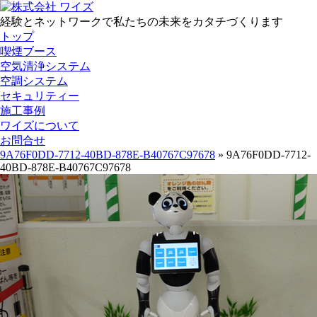
経験とネットワークで私たちの未来をカタチづくります
トップ
喫煙ブース
空気清浄システム
空調システム
セキュリティー
施工事例
ワイズについて
お問合せ
9A76F0DD-7712-40BD-878E-B40767C97678
» 9A76F0DD-7712-
40BD-878E-B40767C97678